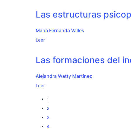
Las estructuras psico
María Fernanda Valles
Leer
Las formaciones del i
Alejandra Watty Martínez
Leer
1
2
3
4