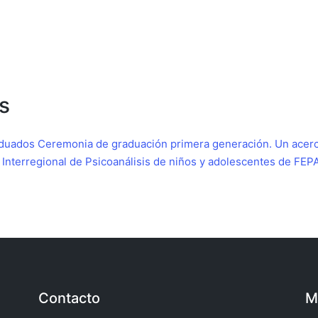
s
aduados
Ceremonia de graduación primera generación.
Un acerc
nterregional de Psicoanálisis de niños y adolescentes de FEP
Contacto
M