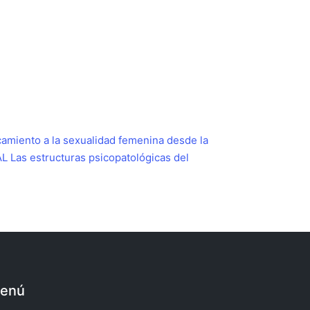
amiento a la sexualidad femenina desde la
AL
Las estructuras psicopatológicas del
enú