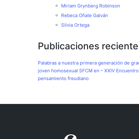
Miriam Grynberg Robinson
Rebeca Oñate Galván
Silvia Ortega
Publicaciones reciente
Palabras a nuestra primera generación de gr
joven homosexual
SFCM en – XXIV Encuentro I
pensamiento freudiano