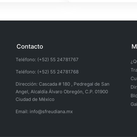
Contacto
M
Teléfono: (+52) 55 24781767
¿Q
Tr
Teléfono: (+52) 55 24781768
Cu
Dirección:
Cascada # 180 , Pedregal de San
Di
Angel, Alcaldía Álvaro Obregón, C.P. 01900
Bl
Ciudad de México
Ga
Email:
info@sfreudiana.mx