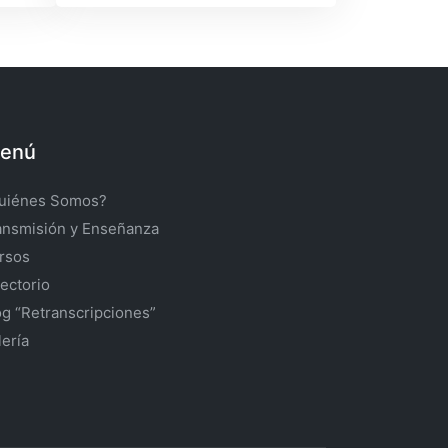
enú
uiénes Somos?
ansmisión y Enseñanza
rsos
rectorio
og “Retranscripciones”
lería