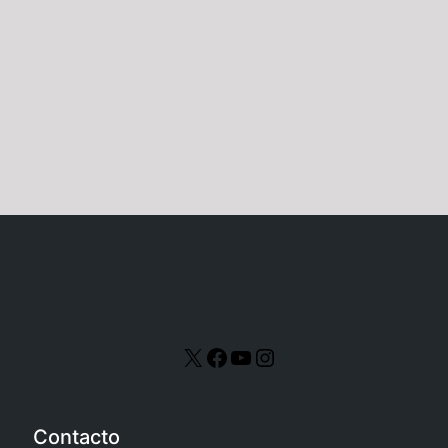
continente negro
El yo y el ello en la
del psicoanálisis
clínica actual
Sociedad Freudiana de la Ciudad
Sociedad Freudiana de la Ciudad
de México
de México
marzo 12, 2024
septiembre 28, 2023
Contacto