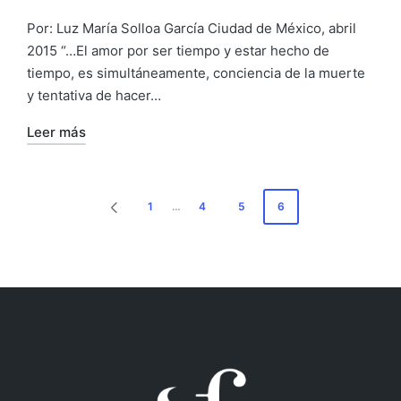
por
Publicado
en
Por: Luz María Solloa García Ciudad de México, abril
2015 “…El amor por ser tiempo y estar hecho de
tiempo, es simultáneamente, conciencia de la muerte
y tentativa de hacer…
Leer más
Paginación
1
…
4
5
6
PÁGINA
de
ANTERIOR
entradas