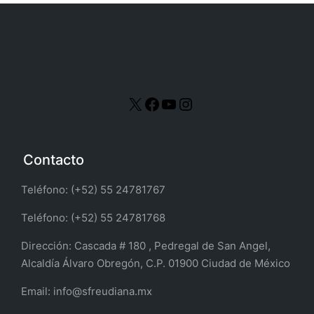
r
ó
n
i
c
o
Contacto
Teléfono: (+52) 55 24781767
Teléfono: (+52) 55 24781768
Dirección:
Cascada # 180 , Pedregal de San Angel,
Alcaldía Álvaro Obregón, C.P. 01900 Ciudad de México
Email:
info@sfreudiana.mx