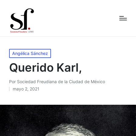
Publicado
Angélica Sánchez
en
Querido Karl,
Por
Sociedad Freudiana de la Ciudad de México
Publicado
mayo 2, 2021
por