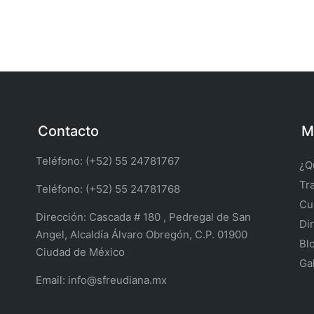
Contacto
M
Teléfono: (+52) 55 24781767
¿Q
Tr
Teléfono: (+52) 55 24781768
Cu
Dirección:
Cascada # 180 , Pedregal de San
Di
Angel, Alcaldía Álvaro Obregón, C.P. 01900
Bl
Ciudad de México
Ga
Email:
info@sfreudiana.mx