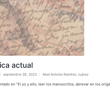
nica actual
septiembre 28, 2023
Abel Antonio Ramírez Juárez
Publicado
en
ado en “El yo y ello, leer los manuscritos, abrevar en los orí