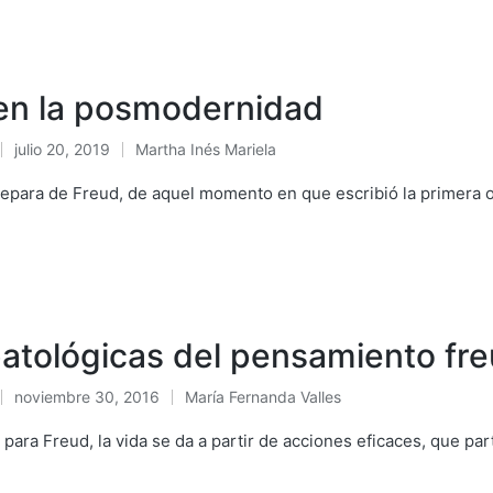
 en la posmodernidad
julio 20, 2019
Martha Inés Mariela
Publicado
en
epara de Freud, de aquel momento en que escribió la primera o
patológicas del pensamiento fr
noviembre 30, 2016
María Fernanda Valles
Publicado
en
para Freud, la vida se da a partir de acciones eficaces, que pa