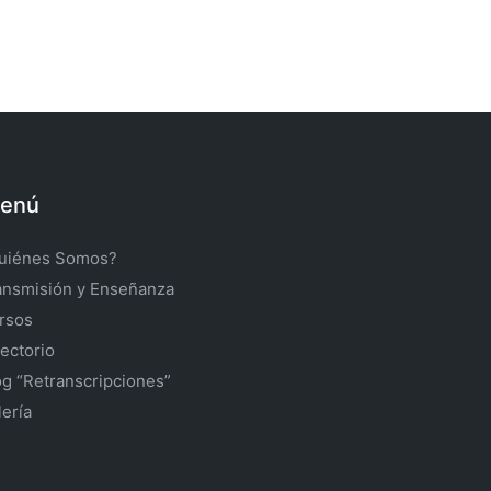
enú
uiénes Somos?
ansmisión y Enseñanza
rsos
rectorio
og “Retranscripciones”
lería