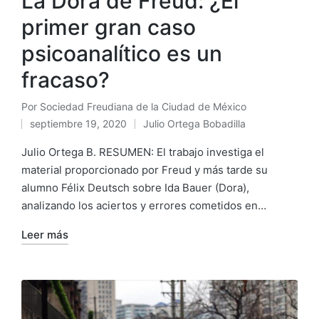
La Dora de Freud: ¿El
primer gran caso
psicoanalítico es un
fracaso?
Por
Sociedad Freudiana de la Ciudad de México
Publicado
septiembre 19, 2020
Julio Ortega Bobadilla
por
Publicado
en
Julio Ortega B. RESUMEN: El trabajo investiga el
material proporcionado por Freud y más tarde su
alumno Félix Deutsch sobre Ida Bauer (Dora),
analizando los aciertos y errores cometidos en…
Leer más