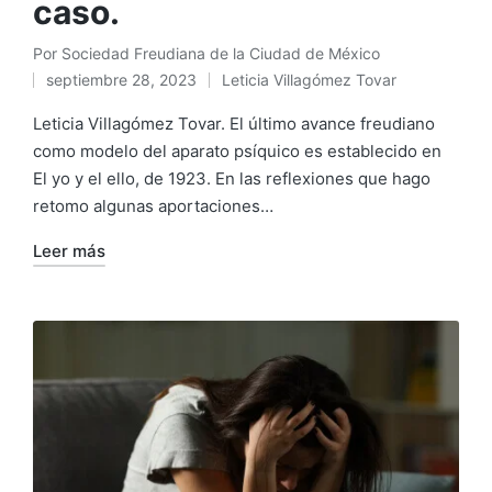
caso.
Por
Sociedad Freudiana de la Ciudad de México
Publicado
septiembre 28, 2023
Leticia Villagómez Tovar
por
Publicado
en
Leticia Villagómez Tovar. El último avance freudiano
como modelo del aparato psíquico es establecido en
El yo y el ello, de 1923. En las reflexiones que hago
retomo algunas aportaciones…
Leer más