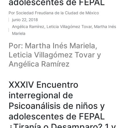
adolescentes de FEPAL
Por
Sociedad Freudiana de la Ciudad de México
Publicado
junio 22, 2018
por
Angélica Ramírez
,
Leticia Villagómez Tovar
,
Martha Inés
Publicado
Mariela
en
Por: Martha Inés Mariela,
Leticia Villagómez Tovar y
Angélica Ramírez
XXXIV Encuentro
interregional de
Psicoanálisis de niños y
adolescentes de FEPAL
¿Tiranía o Desamparo? 1 y